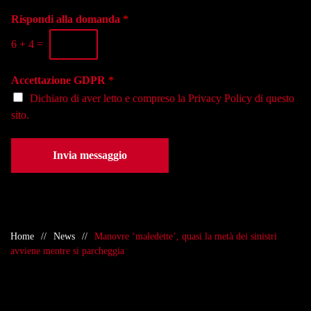
l
g
o
a
i
Rispondi alla domanda
*
n
s
o
o
e
6
+
4
=
*
*
d
e
Accettazione GDPR
*
*
Dichiaro di aver letto e compreso la
Privacy Policy
di questo
sito.
Invia messaggio
Home
News
Manovre ‘maledette’, quasi la metà dei sinistri
avviene mentre si parcheggia