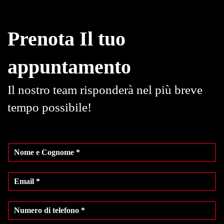
Prenota Il tuo
appuntamento
Il nostro team risponderà nel più breve
tempo possibile!
N
o
m
E
e
m
e
a
C
N
i
o
u
l
g