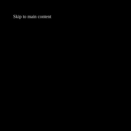
Skip to main content
Aperto 7 giorni su 7
INFOLINE 0774 552940
HOME
CORSI PATENTE
CORS