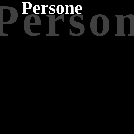
Perso
Persone