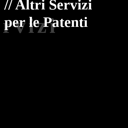
// Altri Servizi
rvizi
per le Patenti