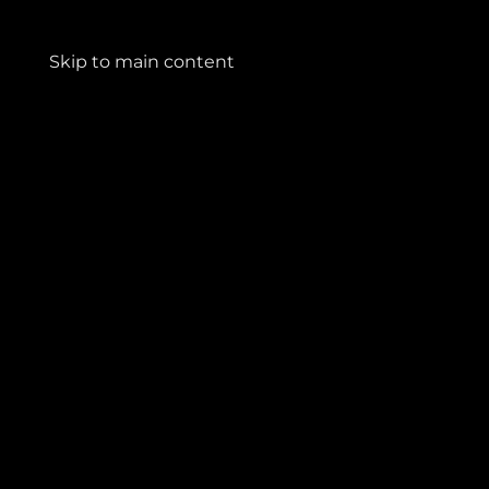
Skip to main content