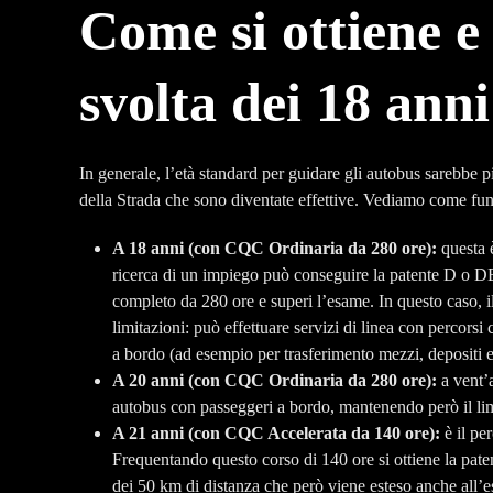
Come si ottiene e
svolta dei 18 anni
In generale, l’età standard per guidare gli autobus sarebbe p
della Strada che sono diventate effettive. Vediamo come fun
A 18 anni (con CQC Ordinaria da 280 ore):
questa è
ricerca di un impiego può conseguire la patente D o DE 
completo da 280 ore e superi l’esame. In questo caso, 
limitazioni: può effettuare servizi di linea con percor
a bordo (ad esempio per trasferimento mezzi, depositi e
A 20 anni (con CQC Ordinaria da 280 ore):
a vent’
autobus con passeggeri a bordo, mantenendo però il lim
A 21 anni (con CQC Accelerata da 140 ore):
è il pe
Frequentando questo corso di 140 ore si ottiene la pat
dei 50 km di distanza che però viene esteso anche all’e