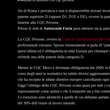
Sei di Roma e provincia e non ti dispiacerebbe trovare lavoro
patente superiore D (oppure D1, D1E o DE), ovvero la patente
insieme alla CQC Persone.
Presso le sedi di
Autoscuole Furia
puoi ottenere sia la pat
La CQC Persone, ovvero la
Carta di Qualificazione del Con
professionale europea. Spesso erroneamente si parla di “pate
quest’ultima ed è obbligatoria in tutta Europa per chiunque ef
richiede una delle patenti della categoria D.
Mentre la CQC Merci è diventata obbligatoria dal 2009, la 
corso degli anni la normativa ha subito diversi aggiornament
che ha recepito le ultime direttive europee cancellando ogni 
Oggi l’obbligo della CQC Persone scatta quasi per tutti i con
espressamente come autisti e che il trasporto sia a fini comm
Le esenzioni sono identiche a quelle di cui abbiamo parlato
del 30% dell’orario di lavoro mensile.