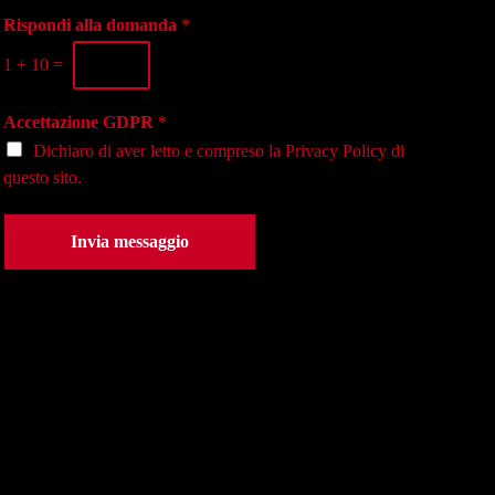
g
o
a
i
Rispondi alla domanda
*
n
s
o
o
e
1
+
10
=
*
*
d
e
Accettazione GDPR
*
*
Dichiaro di aver letto e compreso la
Privacy Policy
di
questo sito.
Invia messaggio