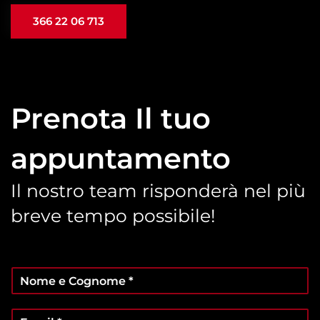
366 22 06 713
Prenota Il tuo
appuntamento
Il nostro team risponderà nel più
breve tempo possibile!
N
o
m
E
e