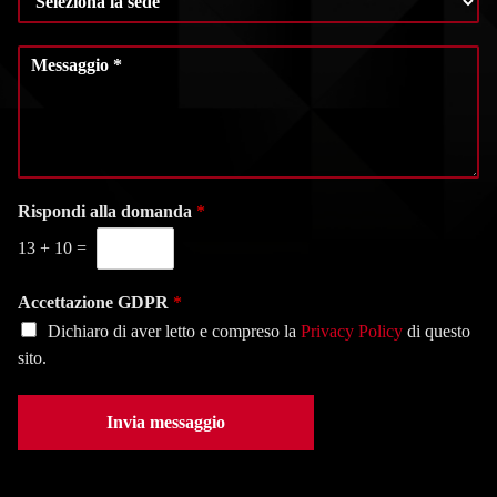
e
r
m
l
o
e
M
e
d
*
e
z
i
s
i
t
s
o
e
a
n
l
g
a
e
g
l
f
i
Rispondi alla domanda
*
a
o
o
s
n
13
+
10
=
*
e
o
d
*
e
Accettazione GDPR
*
*
Dichiaro di aver letto e compreso la
Privacy Policy
di questo
sito.
Invia messaggio