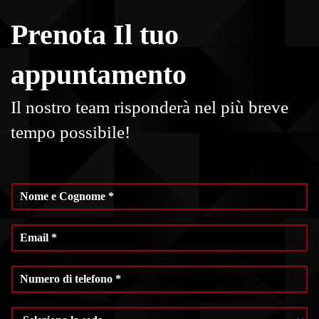
Prenota Il tuo
appuntamento
Il nostro team risponderà nel più breve
tempo possibile!
N
o
m
E
e
m
e
a
C
N
i
o
u
l
g
m
*
n
S
e
o