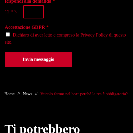
i
Rispondi alla domanda
*
n
s
o
o
e
12
*
3
=
*
*
d
e
Accettazione GDPR
*
*
Dichiaro di aver letto e compreso la
Privacy Policy
di questo
sito.
Invia messaggio
Home
News
Veicolo fermo nel box: perché la rca è obbligatoria?
Ti potrebbero