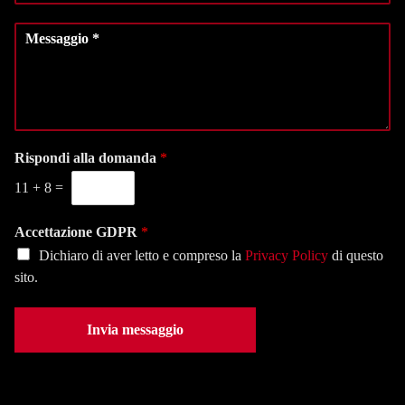
m
l
o
e
M
e
d
*
e
z
i
s
i
t
s
o
e
a
n
l
g
a
e
g
l
f
i
Rispondi alla domanda
*
a
o
o
s
n
11
+
8
=
*
e
o
d
*
e
Accettazione GDPR
*
*
Dichiaro di aver letto e compreso la
Privacy Policy
di questo
sito.
Invia messaggio