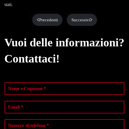
stati.
Precedenti
Successivi
Vuoi delle informazioni?
Contattaci!
N
o
m
e
E
e
m
C
a
o
i
N
g
l
u