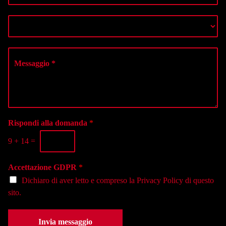
n
*
m
o
e
S
m
r
e
e
o
l
*
d
e
M
i
z
e
t
i
s
e
o
s
l
n
a
e
a
g
f
l
g
o
a
i
Rispondi alla domanda
*
n
s
o
o
e
9
+
14
=
*
*
d
e
Accettazione GDPR
*
*
Dichiaro di aver letto e compreso la
Privacy Policy
di questo
sito.
Invia messaggio