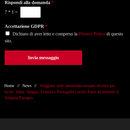
i
Rispondi alla domanda
*
a
o
o
s
n
7
*
1
=
*
e
o
d
*
e
Accettazione GDPR
*
*
Dichiaro di aver letto e compreso la
Privacy Policy
di questo
sito.
Invia messaggio
Home
News
Viaggiare sulle autostrade europee diventa più
facile: Italia, Spagna, Francia e Portogallo i primi Paesi ad adottare il
Telepass Europeo