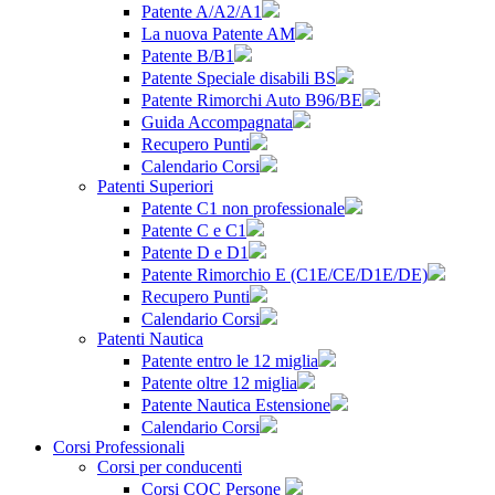
Patente A/A2/A1
La nuova Patente AM
Patente B/B1
Patente Speciale disabili BS
Patente Rimorchi Auto B96/BE
Guida Accompagnata
Recupero Punti
Calendario Corsi
Patenti Superiori
Patente C1 non professionale
Patente C e C1
Patente D e D1
Patente Rimorchio E (C1E/CE/D1E/DE)
Recupero Punti
Calendario Corsi
Patenti Nautica
Patente entro le 12 miglia
Patente oltre 12 miglia
Patente Nautica Estensione
Calendario Corsi
Corsi Professionali
Corsi per conducenti
Corsi CQC Persone