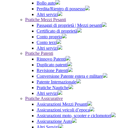
Bollo auto
Perdita/Rientro di possesso
Altri servizi
Pratiche Mezzi Pesanti
Passaggi di proprietà | Mezzi pesanti
Certificato di proprietà
Conto proprio
Conto terzi
Altri servizi
Pratiche Patenti
Rinnovo Patenti
Duplicato patenti
Revisione Patenti
Conversione Patente estera e militare
Patente Internazionale
Pratiche Nautiche
Altri servizi
Pratiche Assicurative
Assicurazioni Mezzi Pesanti
Assicurazioni veicoli d’epoca
Assicurazioni moto, scooter e ciclomotori
Assicurazione Auto
Altri Servizi