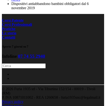
Dispositivi antiabbandono bambini obbligatori dal 6
novembre 2019
Corsi Patente
Corsi Professionali
Pratiche
La storia
Contatti
Aperto 7 giorni su 7
Infoline
07 74 55 2940
©
2026
Furia 1935 srl - Via Tiburtina 152/154 - 00019 - Tivoli
(RM)
P. IVA 10871011002 - REA 1260658 - furia1935snc@legalmail.it
Privacy policy
Cookie policy