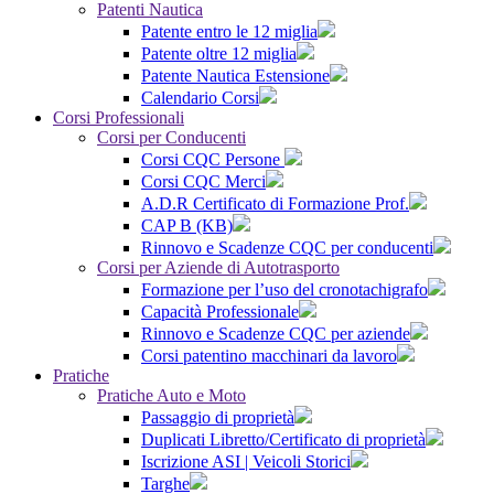
Patenti Nautica
Patente entro le 12 miglia
Patente oltre 12 miglia
Patente Nautica Estensione
Calendario Corsi
Corsi Professionali
Corsi per Conducenti
Corsi CQC Persone
Corsi CQC Merci
A.D.R Certificato di Formazione Prof.
CAP B (KB)
Rinnovo e Scadenze CQC per conducenti
Corsi per Aziende di Autotrasporto
Formazione per l’uso del cronotachigrafo
Capacità Professionale
Rinnovo e Scadenze CQC per aziende
Corsi patentino macchinari da lavoro
Pratiche
Pratiche Auto e Moto
Passaggio di proprietà
Duplicati Libretto/Certificato di proprietà
Iscrizione ASI | Veicoli Storici
Targhe