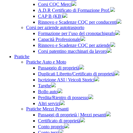
Corsi CQC Merci
A.D.R Certificato di Formazione Prof.
CAP B (KB)
Rinnovo e Scadenze CQC per conducenti
Corsi per aziende autotrasporto
Formazione per l’uso del cronotachigrafo
Capacità Professionale
Rinnovo e Scadenze CQC per aziende
Corsi patentino macchinari da lavoro
Pratiche
Pratiche Auto e Moto
Passaggio di proprietà
Duplicati Libretto/Certificato di proprietà
Iscrizione ASI | Veicoli Storici
Targhe
Bollo auto
Perdita/Rientro di possesso
Altri servizi
Pratiche Mezzi Pesanti
Passaggi di proprietà | Mezzi pesanti
Certificato di proprietà
Conto proprio
Conto terzi