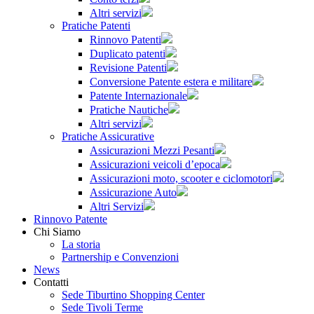
Altri servizi
Pratiche Patenti
Rinnovo Patenti
Duplicato patenti
Revisione Patenti
Conversione Patente estera e militare
Patente Internazionale
Pratiche Nautiche
Altri servizi
Pratiche Assicurative
Assicurazioni Mezzi Pesanti
Assicurazioni veicoli d’epoca
Assicurazioni moto, scooter e ciclomotori
Assicurazione Auto
Altri Servizi
Rinnovo Patente
Chi Siamo
La storia
Partnership e Convenzioni
News
Contatti
Sede Tiburtino Shopping Center
Sede Tivoli Terme