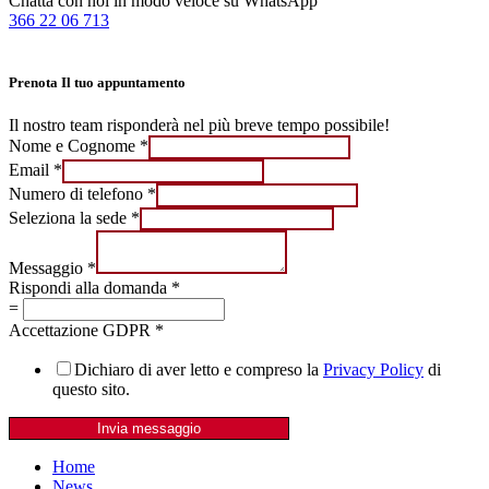
Chatta con noi in modo veloce su WhatsApp
366 22 06 713
Prenota Il tuo appuntamento
Il nostro team risponderà nel più breve tempo possibile!
Nome e Cognome
*
Email
*
Numero di telefono
*
Seleziona la sede
*
Messaggio
*
Rispondi alla domanda
*
=
Accettazione GDPR
*
Dichiaro di aver letto e compreso la
Privacy Policy
di
questo sito.
Invia messaggio
Home
News