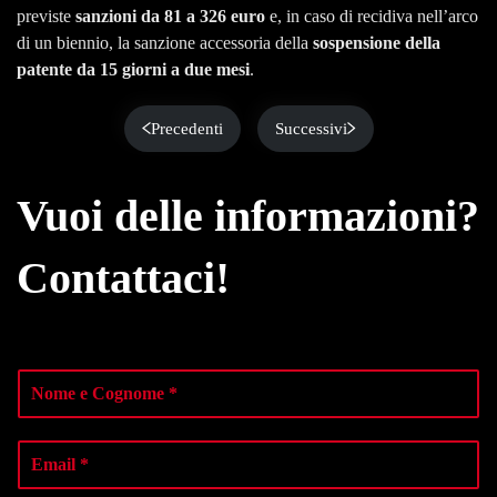
previste
sanzioni da 81 a 326 euro
e, in caso di recidiva nell’arco
di un biennio, la sanzione accessoria della
sospensione della
patente da 15 giorni a due mesi
.
Precedenti
Successivi
Vuoi delle informazioni?
Contattaci!
N
o
m
e
E
e
m
C
a