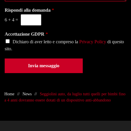
g
l
f
i
Rispondi alla domanda
*
a
o
o
s
n
6
+
4
=
*
e
o
d
*
e
Accettazione GDPR
*
*
Dichiaro di aver letto e compreso la
Privacy Policy
di questo
sito.
Invia messaggio
Home
News
Seggiolini auto, da luglio tutti quelli per bimbi fino
a 4 anni dovranno essere dotati di un dispositivo anti-abbandono