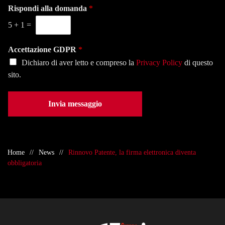
i
Rispondi alla domanda
*
a
o
o
s
n
5
+
1
=
*
e
o
d
*
e
Accettazione GDPR
*
*
Dichiaro di aver letto e compreso la
Privacy Policy
di questo
sito.
Invia messaggio
Home
News
Rinnovo Patente, la firma elettronica diventa
obbligatoria