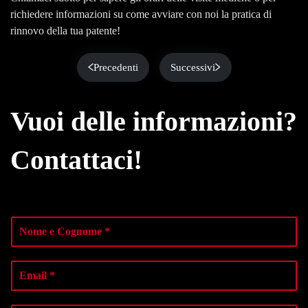
richiedere informazioni su come avviare con noi la pratica di
rinnovo della tua patente!
Precedenti
Successivi
Vuoi delle informazioni?
Contattaci!
N
o
m
e
E
e
m
C
a
o
i