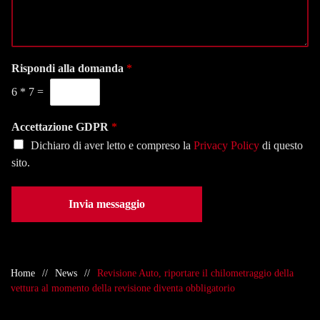
s
o
e
a
n
l
g
a
e
g
l
f
i
Rispondi alla domanda
*
a
o
o
s
n
6
*
7
=
*
e
o
d
*
e
Accettazione GDPR
*
*
Dichiaro di aver letto e compreso la
Privacy Policy
di questo
sito.
Invia messaggio
Home
News
Revisione Auto, riportare il chilometraggio della
vettura al momento della revisione diventa obbligatorio