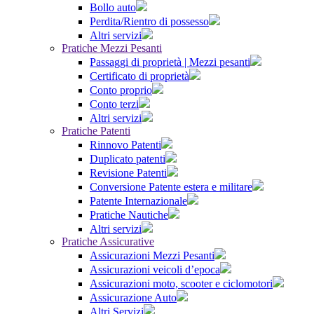
Bollo auto
Perdita/Rientro di possesso
Altri servizi
Pratiche Mezzi Pesanti
Passaggi di proprietà | Mezzi pesanti
Certificato di proprietà
Conto proprio
Conto terzi
Altri servizi
Pratiche Patenti
Rinnovo Patenti
Duplicato patenti
Revisione Patenti
Conversione Patente estera e militare
Patente Internazionale
Pratiche Nautiche
Altri servizi
Pratiche Assicurative
Assicurazioni Mezzi Pesanti
Assicurazioni veicoli d’epoca
Assicurazioni moto, scooter e ciclomotori
Assicurazione Auto
Altri Servizi