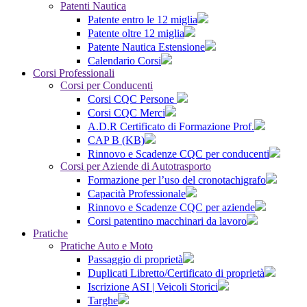
Patenti Nautica
Patente entro le 12 miglia
Patente oltre 12 miglia
Patente Nautica Estensione
Calendario Corsi
Corsi Professionali
Corsi per Conducenti
Corsi CQC Persone
Corsi CQC Merci
A.D.R Certificato di Formazione Prof.
CAP B (KB)
Rinnovo e Scadenze CQC per conducenti
Corsi per Aziende di Autotrasporto
Formazione per l’uso del cronotachigrafo
Capacità Professionale
Rinnovo e Scadenze CQC per aziende
Corsi patentino macchinari da lavoro
Pratiche
Pratiche Auto e Moto
Passaggio di proprietà
Duplicati Libretto/Certificato di proprietà
Iscrizione ASI | Veicoli Storici
Targhe