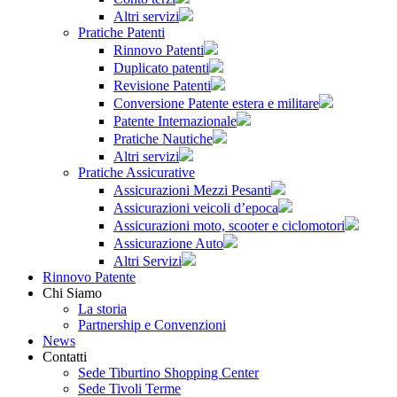
Altri servizi
Pratiche Patenti
Rinnovo Patenti
Duplicato patenti
Revisione Patenti
Conversione Patente estera e militare
Patente Internazionale
Pratiche Nautiche
Altri servizi
Pratiche Assicurative
Assicurazioni Mezzi Pesanti
Assicurazioni veicoli d’epoca
Assicurazioni moto, scooter e ciclomotori
Assicurazione Auto
Altri Servizi
Rinnovo Patente
Chi Siamo
La storia
Partnership e Convenzioni
News
Contatti
Sede Tiburtino Shopping Center
Sede Tivoli Terme