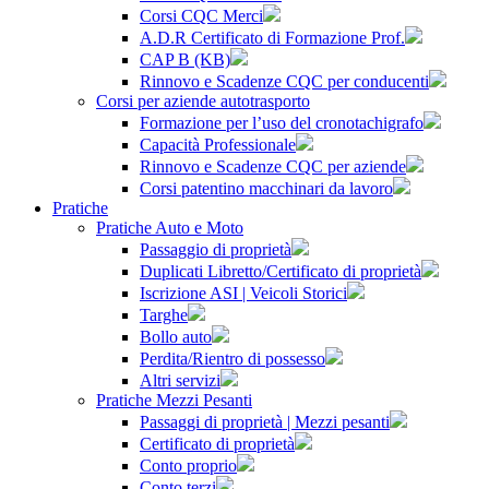
Corsi CQC Merci
A.D.R Certificato di Formazione Prof.
CAP B (KB)
Rinnovo e Scadenze CQC per conducenti
Corsi per aziende autotrasporto
Formazione per l’uso del cronotachigrafo
Capacità Professionale
Rinnovo e Scadenze CQC per aziende
Corsi patentino macchinari da lavoro
Pratiche
Pratiche Auto e Moto
Passaggio di proprietà
Duplicati Libretto/Certificato di proprietà
Iscrizione ASI | Veicoli Storici
Targhe
Bollo auto
Perdita/Rientro di possesso
Altri servizi
Pratiche Mezzi Pesanti
Passaggi di proprietà | Mezzi pesanti
Certificato di proprietà
Conto proprio
Conto terzi