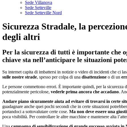
Sede Villanova
Sede Setteville
Sede Setteville Nord
Sicurezza Stradale, la percezione
degli altri
Per la sicurezza di tutti è importante che 
chiave sta nell’anticipare le situazioni po
Su internet capita di imbattersi in notizie o video di incidenti che c
sulle nostre strade
, spesso per colpa di una
disattenzione
o di un
er
Le persone commettono errori. È importante quindi, per la sicurezza di 
potenzialmente pericolose,
vederle prima ancora che accadano
. An
Andare piano sicuramente aiuta ad evitare di trovarsi in certe sit
guadagnare anche quei pochi secondi che in certe situazioni potrebbero
portandoci a sottovalutare certe cose.
Ma non deve essere una giustif
poca visibilità. Per controllare le altre macchine e mantenere alta l’a
Una
campagna di sensibilizzazione di grande successo avviata i