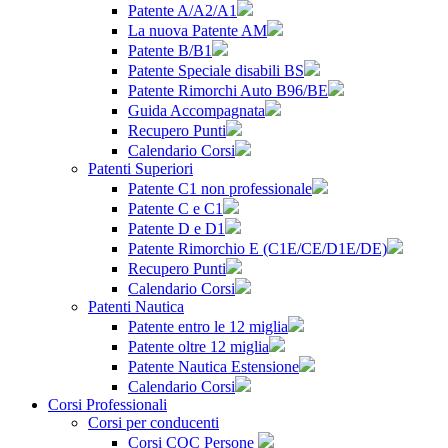
Patente A/A2/A1
La nuova Patente AM
Patente B/B1
Patente Speciale disabili BS
Patente Rimorchi Auto B96/BE
Guida Accompagnata
Recupero Punti
Calendario Corsi
Patenti Superiori
Patente C1 non professionale
Patente C e C1
Patente D e D1
Patente Rimorchio E (C1E/CE/D1E/DE)
Recupero Punti
Calendario Corsi
Patenti Nautica
Patente entro le 12 miglia
Patente oltre 12 miglia
Patente Nautica Estensione
Calendario Corsi
Corsi Professionali
Corsi per conducenti
Corsi CQC Persone