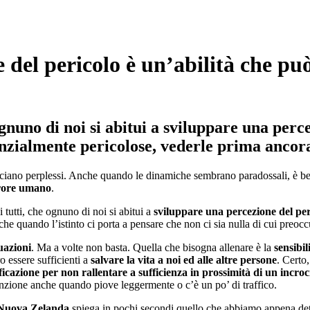
 del pericolo è un’abilità che può
ognuno di noi si abitui a sviluppare una perc
tenzialmente pericolose, vederle prima anco
i lasciano perplessi. Anche quando le dinamiche sembrano paradossali, è 
rore umano
.
tutti, che ognuno di noi si abitui a
sviluppare una percezione del per
che quando l’istinto ci porta a pensare che non ci sia nulla di cui preocc
uazioni
. Ma a volte non basta. Quella che bisogna allenare è la
sensibil
 essere sufficienti a
salvare la vita a noi ed alle altre persone
. Certo,
icazione per non rallentare a sufficienza in prossimità di un incroc
ttenzione anche quando piove leggermente o c’è un po’ di traffico.
n Nuova Zelanda
spiega in pochi secondi quello che abbiamo appena dett