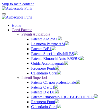
Skip to main content
Home
Corsi Patente
Patenti Autoscuola
Patente A/A2/A1
La nuova Patente AM
Patente B/B1
Patente Speciale disabili BS
Patente Rimorchi Auto B96/BE
Guida Accompagnata
Recupero Punti
Calendario Corsi
Patenti Superiori
Patente C1 non professionale
Patente C e C1
Patente D e D1
Patente Rimorchio E (C1E/CE/D1E/DE)
Recupero Punti
Calendario Corsi