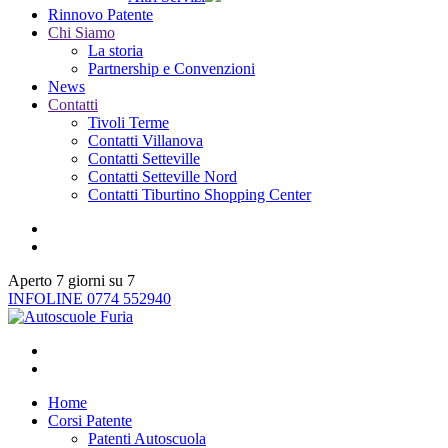
Rinnovo Patente
Chi Siamo
La storia
Partnership e Convenzioni
News
Contatti
Tivoli Terme
Contatti Villanova
Contatti Setteville
Contatti Setteville Nord
Contatti Tiburtino Shopping Center
Aperto 7 giorni su 7
INFOLINE 0774 552940
Home
Corsi Patente
Patenti Autoscuola