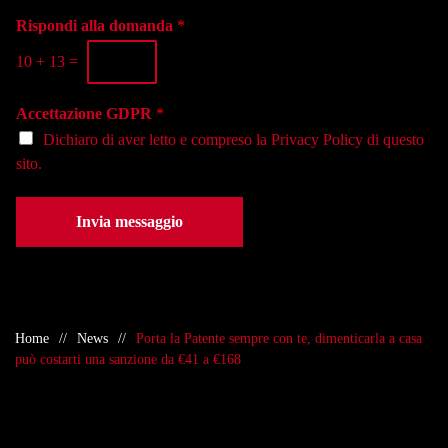
l
g
o
a
i
Rispondi alla domanda
*
n
s
o
o
e
10
+
13
=
*
*
d
e
Accettazione GDPR
*
*
Dichiaro di aver letto e compreso la
Privacy Policy
di questo
sito.
Invia messaggio
Home
News
Porta la Patente sempre con te, dimenticarla a casa
può costarti una sanzione da €41 a €168