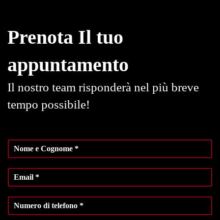
Prenota Il tuo
appuntamento
Il nostro team risponderà nel più breve
tempo possibile!
N
o
m
E
e
m
e
a
C
N
i
o
u
l
g