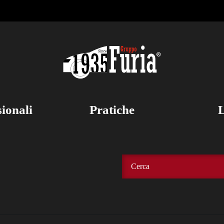
sionali
Pratiche
L