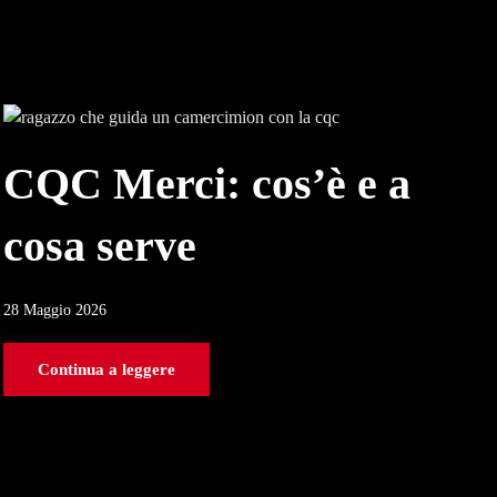
CQC Merci: cos’è e a
cosa serve
28 Maggio 2026
Continua a leggere
E