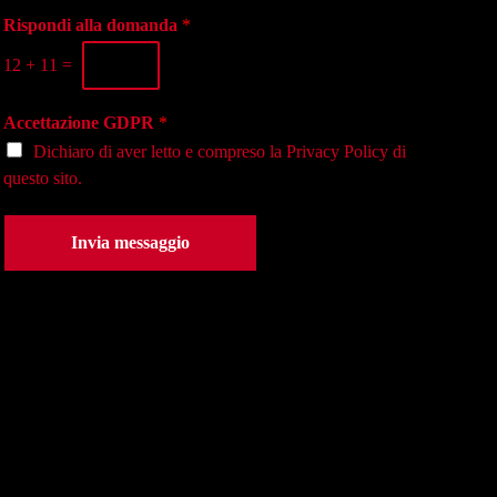
g
o
a
i
Rispondi alla domanda
*
n
s
o
o
e
12
+
11
=
*
*
d
e
Accettazione GDPR
*
*
Dichiaro di aver letto e compreso la
Privacy Policy
di
questo sito.
Invia messaggio