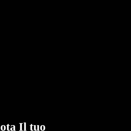
p
p
29 Ap
ota Il tuo