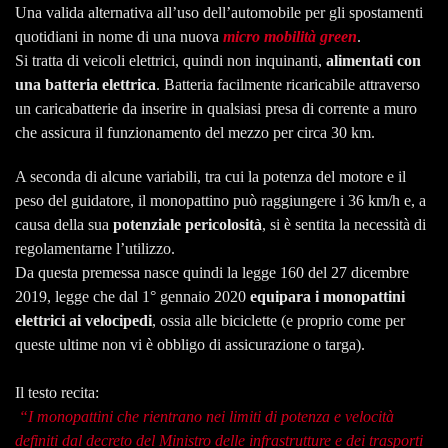
Una valida alternativa all’uso dell’automobile per gli spostamenti
quotidiani in nome di una nuova
micro mobilità green
.
Si tratta di veicoli elettrici, quindi non inquinanti,
alimentati con
una batteria elettrica
. Batteria facilmente ricaricabile attraverso
un caricabatterie da inserire in qualsiasi presa di corrente a muro
che assicura il funzionamento del mezzo per circa 30 km.
A seconda di alcune variabili, tra cui la potenza del motore e il
peso del guidatore, il monopattino può raggiungere i 36 km/h e, a
causa della sua
potenziale pericolosità
, si è sentita la necessità di
regolamentarne l’utilizzo.
Da questa premessa nasce quindi la legge 160 del 27 dicembre
2019, legge che dal 1° gennaio 2020
equipara i monopattini
elettrici ai velocipedi
, ossia alle biciclette (e proprio come per
queste ultime non vi è obbligo di assicurazione o targa).
Il testo recita:
“I monopattini che rientrano nei limiti di potenza e velocità
definiti dal decreto del Ministro delle infrastrutture e dei trasporti