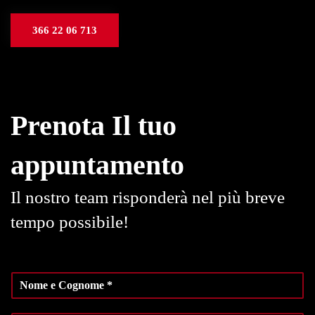
366 22 06 713
Prenota Il tuo
appuntamento
Il nostro team risponderà nel più breve
tempo possibile!
N
o
m