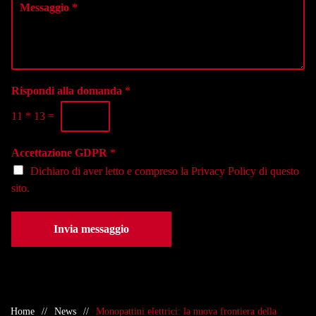
z
e
t
i
s
e
o
s
l
n
a
e
a
g
f
l
g
o
a
i
Rispondi alla domanda
*
n
s
o
o
e
11
*
13
=
*
*
d
e
Accettazione GDPR
*
*
Dichiaro di aver letto e compreso la
Privacy Policy
di questo
sito.
Invia messaggio
Home
News
Monopattini elettrici: la nuova frontiera della