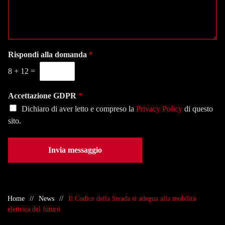
s
i
t
s
o
e
a
n
l
g
a
e
g
l
f
i
Rispondi alla domanda
*
a
o
o
s
n
8
+
12
=
*
e
o
d
*
e
Accettazione GDPR
*
*
Dichiaro di aver letto e compreso la
Privacy Policy
di questo
sito.
Invia messaggio
Home
News
Il Codice della Strada si adegua alla mobilità
elettrica del futuro