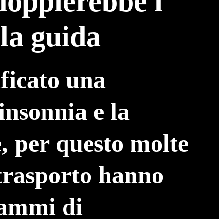
doppierebbe i
 la guida
ificato una
insonnia e la
e, per questo molte
otrasporto hanno
rammi di