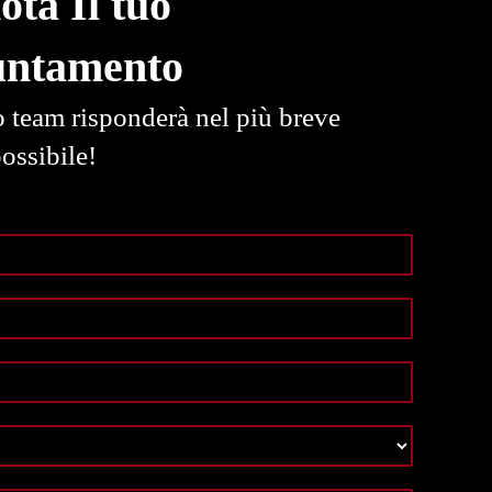
ota Il tuo
untamento
o team risponderà nel più breve
ossibile!