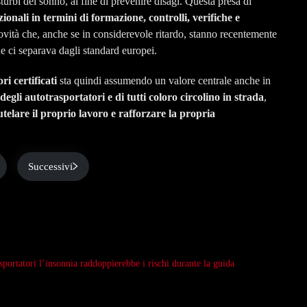
turbi del sonno, al fine di prevenire disagi. Questa presa di
onali in termini di formazione, controlli, verifiche e
ovità che, anche se in considerevole ritardo, stanno recentemente
e ci separava dagli standard europei.
ri certificati
sta quindi assumendo un valore centrale anche in
egli autotrasportatori e di tutti coloro circolino in strada
,
utelare il proprio lavoro e rafforzare la propria
Successivi
portatori l’insonnia raddoppierebbe i rischi durante la guida