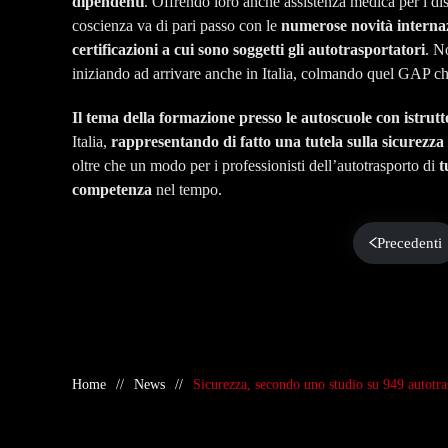
dipendenti
. Offrendo loro anche assistenza medica per i dis
coscienza va di pari passo con le
numerose novità internazi
certificazioni a cui sono soggetti gli autotrasportatori
. N
iniziando ad arrivare anche in Italia, colmando quel GAP ch
Il tema della formazione presso le autoscuole con istrutto
Italia,
rappresentando di fatto una tutela sulla sicurezza d
oltre che un modo per i professionisti dell’autotrasporto di
t
competenza
nel tempo.
Precedenti
Home
News
Sicurezza, secondo uno studio su 949 autotras