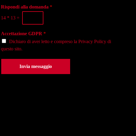
g
o
a
i
Rispondi alla domanda
*
n
s
o
o
e
14
*
13
=
*
*
d
e
Accettazione GDPR
*
*
Dichiaro di aver letto e compreso la
Privacy Policy
di
questo sito.
Invia messaggio