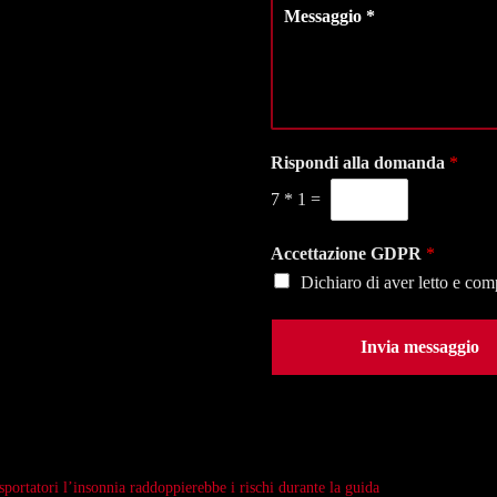
M
e
d
*
e
z
i
s
i
t
s
o
e
a
n
l
g
a
e
g
l
f
i
Rispondi alla domanda
*
a
o
o
s
n
7
*
1
=
*
e
o
d
*
e
Accettazione GDPR
*
*
Dichiaro di aver letto e co
Invia messaggio
portatori l’insonnia raddoppierebbe i rischi durante la guida