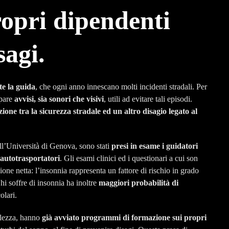
ropri dipendenti
sagi.
te la guida
, che ogni anno innescano molti incidenti stradali. Per
ppare
avvisi, sia sonori che visivi
, utili ad evitare tali episodi.
zione tra la sicurezza stradale ed un altro disagio legato al
ll’Università di Genova, sono stati
presi in esame i guidatori
i autotrasportatori
. Gli esami clinici ed i questionari a cui son
ne netta: l’insonnia rappresenta un fattore di rischio in grado
Chi soffre di insonnia ha inoltre
maggiori probabilità di
olari.
olezza, hanno
già avviato programmi di formazione sui propri