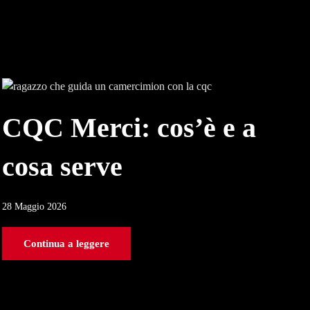
CQC Merci: cos’è e a
cosa serve
28 Maggio 2026
Continua a leggere
E