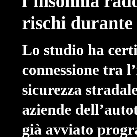
l’insonnia rad
rischi durante
Lo studio ha cert
connessione tra l’
sicurezza stradal
aziende dell’aut
già avviato prog