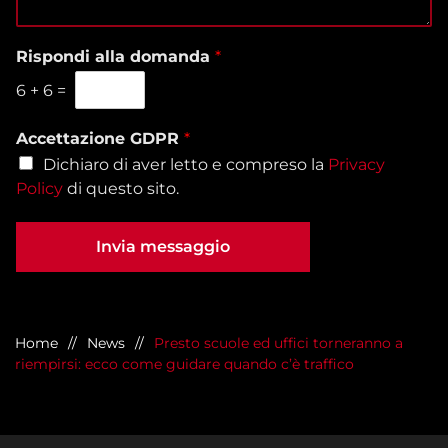
g
a
e
g
l
f
i
Rispondi alla domanda
*
a
o
o
s
n
6
+
6
=
*
e
o
d
*
e
Accettazione GDPR
*
*
Dichiaro di aver letto e compreso la
Privacy
Policy
di questo sito.
Invia messaggio
Home
News
Presto scuole ed uffici torneranno a
riempirsi: ecco come guidare quando c’è traffico