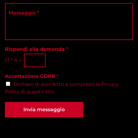
*
d
e
M
i
z
e
t
i
s
e
o
s
l
n
a
e
a
g
f
l
g
o
a
i
Rispondi alla domanda
*
n
s
o
o
e
13
*
4
=
*
*
d
e
Accettazione GDPR
*
*
Dichiaro di aver letto e compreso la
Privacy
Policy
di questo sito.
Invia messaggio