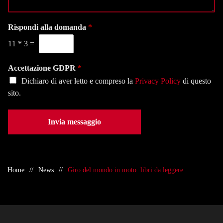
g
a
e
g
l
f
i
Rispondi alla domanda
*
a
o
o
s
n
11
*
3
=
*
e
o
d
*
e
Accettazione GDPR
*
*
Dichiaro di aver letto e compreso la
Privacy Policy
di questo
sito.
Invia messaggio
Home
News
Giro del mondo in moto: libri da leggere