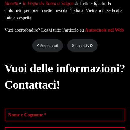
Monetti
e
In Vespa da Roma a Saigon
di Bettinelli, 24mila
chilometri percorsi in sette mesi dall’Italia al Vietnam in sella alla
mitica vespetta.
Vuoi approfondire? Leggi tutto l’articolo su
Autoscuole nel Web
Precedenti
Successivi
Vuoi delle informazioni?
Contattaci!
N
o
m
e
E