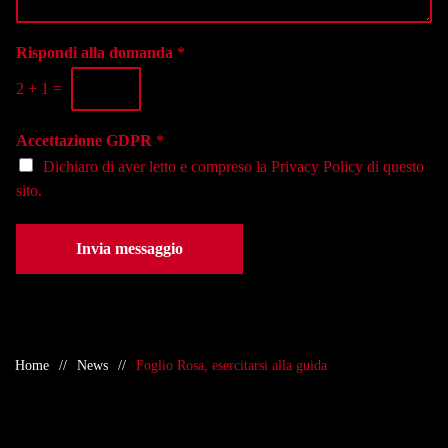
e
a
g
f
l
g
o
a
i
Rispondi alla domanda
*
n
s
o
o
e
2
+
1
=
*
*
d
e
Accettazione GDPR
*
*
Dichiaro di aver letto e compreso la
Privacy Policy
di questo
sito.
Invia messaggio
Home
News
Foglio Rosa, esercitarsi alla guida