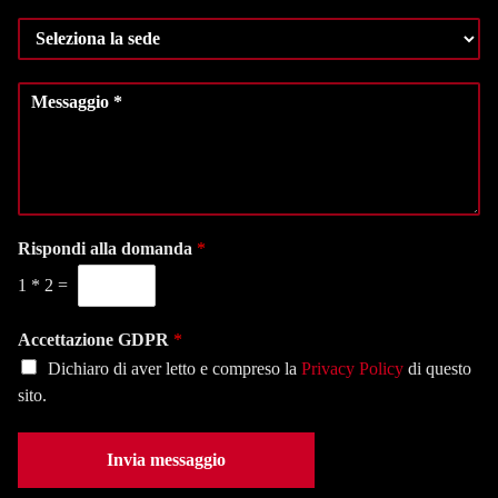
m
*
n
S
e
o
e
r
m
l
o
e
M
e
d
*
e
z
i
s
i
t
s
o
e
a
n
l
g
a
e
g
l
f
i
Rispondi alla domanda
*
a
o
o
s
n
1
*
2
=
*
e
o
d
*
e
Accettazione GDPR
*
*
Dichiaro di aver letto e compreso la
Privacy Policy
di questo
sito.
Invia messaggio