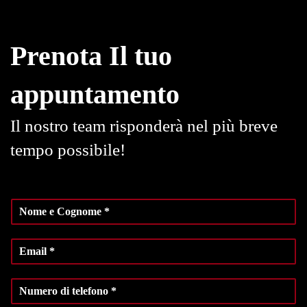
Prenota Il tuo
appuntamento
Il nostro team risponderà nel più breve
tempo possibile!
N
o
m
E
e
m
e
a
C
N
i
o
u
l
g