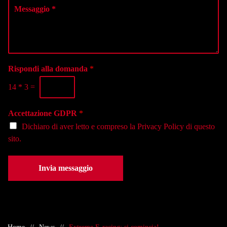
i
z
e
t
i
s
e
o
s
l
n
a
e
a
g
f
l
g
o
a
i
Rispondi alla domanda
*
n
s
o
o
e
14
*
3
=
*
*
d
e
Accettazione GDPR
*
*
Dichiaro di aver letto e compreso la
Privacy Policy
di questo
sito.
Invia messaggio