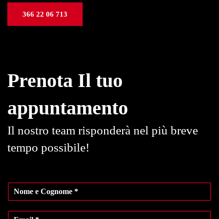
366 22 06 713
Prenota Il tuo
appuntamento
Il nostro team risponderà nel più breve
tempo possibile!
N
o
m
E
e