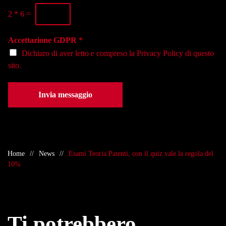
n
s
o
o
e
2
*
6
=
*
*
d
e
Accettazione GDPR
*
*
Dichiaro di aver letto e compreso la
Privacy Policy
di questo
sito.
Invia messaggio
Home
News
Esami Teoria Patenti, con il quiz vale la regola del
10%
Ti potrebbero