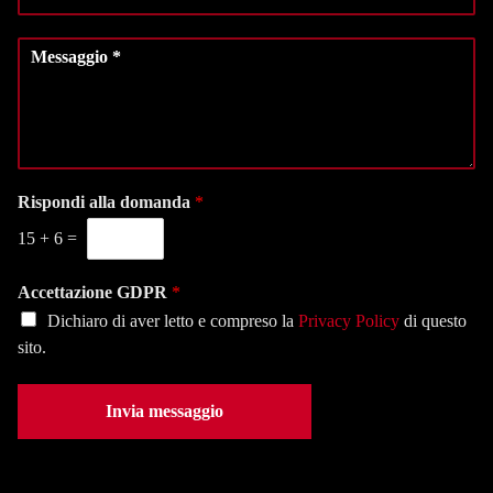
e
r
m
l
o
e
M
e
d
*
e
z
i
s
i
t
s
o
e
a
n
l
g
a
e
g
l
f
i
Rispondi alla domanda
*
a
o
o
s
n
15
+
6
=
*
e
o
d
*
e
Accettazione GDPR
*
*
Dichiaro di aver letto e compreso la
Privacy Policy
di questo
sito.
Invia messaggio