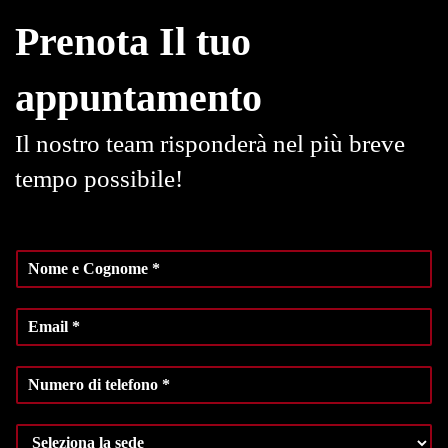
Prenota Il tuo
appuntamento
Il nostro team risponderà nel più breve
tempo possibile!
N
o
m
E
e
m
e
a
C
N
i
o
u
l
g
m
*
n
S
e
o