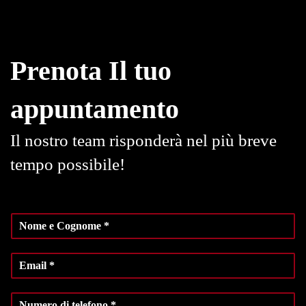
Prenota Il tuo
appuntamento
Il nostro team risponderà nel più breve
tempo possibile!
N
o
m
E
e
m
e
a
C
N
i
o