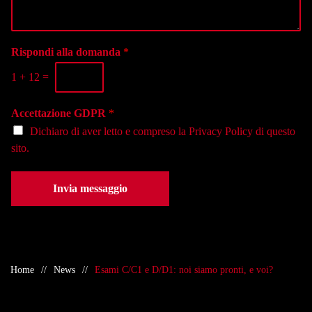
l
n
a
e
a
g
f
l
g
o
a
i
Rispondi alla domanda
*
n
s
o
o
e
1
+
12
=
*
*
d
e
Accettazione GDPR
*
*
Dichiaro di aver letto e compreso la
Privacy Policy
di questo
sito.
Invia messaggio
Home
News
Esami C/C1 e D/D1: noi siamo pronti, e voi?