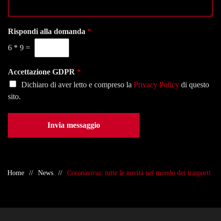
a
n
l
g
a
e
g
l
f
i
Rispondi alla domanda
*
a
o
o
s
n
6
*
9
=
*
e
o
d
*
e
Accettazione GDPR
*
*
Dichiaro di aver letto e compreso la
Privacy Policy
di questo
sito.
Invia messaggio
Home
News
Coronavirus: tutte le novità nel mondo dei trasporti