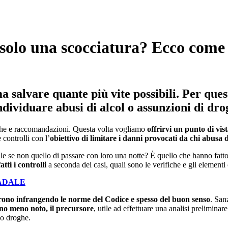
, solo una scocciatura? Ecco come 
ma salvare quante più vite possibili. Per que
individuare abusi di alcol o assunzioni di dr
stiche e raccomandazioni. Questa volta vogliamo
offrirvi un punto di vis
controlli con l’
obiettivo di limitare i danni provocati da chi abusa 
le se non quello di passare con loro una notte? È quello che hanno fatto 
ti i controlli
a seconda dei casi, quali sono le verifiche e gli element
RADALE
orrono infrangendo le norme del Codice e spesso del buon senso
. San
uno meno noto, il precursore
, utile ad effettuare una analisi prelimina
 o droghe.