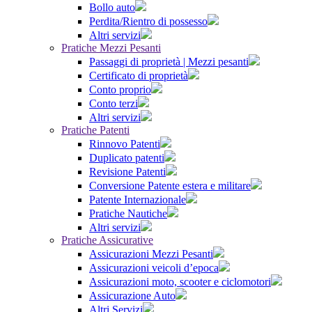
Bollo auto
Perdita/Rientro di possesso
Altri servizi
Pratiche Mezzi Pesanti
Passaggi di proprietà | Mezzi pesanti
Certificato di proprietà
Conto proprio
Conto terzi
Altri servizi
Pratiche Patenti
Rinnovo Patenti
Duplicato patenti
Revisione Patenti
Conversione Patente estera e militare
Patente Internazionale
Pratiche Nautiche
Altri servizi
Pratiche Assicurative
Assicurazioni Mezzi Pesanti
Assicurazioni veicoli d’epoca
Assicurazioni moto, scooter e ciclomotori
Assicurazione Auto
Altri Servizi