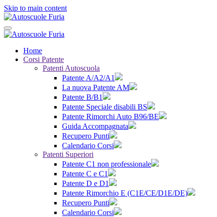
Skip to main content
Home
Corsi Patente
Patenti Autoscuola
Patente A/A2/A1
La nuova Patente AM
Patente B/B1
Patente Speciale disabili BS
Patente Rimorchi Auto B96/BE
Guida Accompagnata
Recupero Punti
Calendario Corsi
Patenti Superiori
Patente C1 non professionale
Patente C e C1
Patente D e D1
Patente Rimorchio E (C1E/CE/D1E/DE)
Recupero Punti
Calendario Corsi