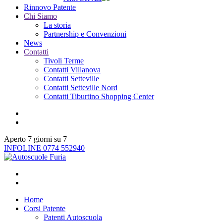
Rinnovo Patente
Chi Siamo
La storia
Partnership e Convenzioni
News
Contatti
Tivoli Terme
Contatti Villanova
Contatti Setteville
Contatti Setteville Nord
Contatti Tiburtino Shopping Center
Aperto 7 giorni su 7
INFOLINE 0774 552940
Home
Corsi Patente
Patenti Autoscuola