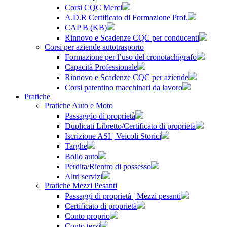
Corsi CQC Merci
A.D.R Certificato di Formazione Prof.
CAP B (KB)
Rinnovo e Scadenze CQC per conducenti
Corsi per aziende autotrasporto
Formazione per l’uso del cronotachigrafo
Capacità Professionale
Rinnovo e Scadenze CQC per aziende
Corsi patentino macchinari da lavoro
Pratiche
Pratiche Auto e Moto
Passaggio di proprietà
Duplicati Libretto/Certificato di proprietà
Iscrizione ASI | Veicoli Storici
Targhe
Bollo auto
Perdita/Rientro di possesso
Altri servizi
Pratiche Mezzi Pesanti
Passaggi di proprietà | Mezzi pesanti
Certificato di proprietà
Conto proprio
Conto terzi