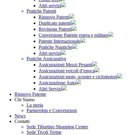
Altri servizi
Pratiche Patenti
Rinnovo Patenti
Duplicato patenti
Revisione Patenti
Conversione Patente estera e militare
Patente Internazionale
Pratiche Nautiche
Altri servizi
Pratiche Assicurative
Assicurazioni Mezzi Pesanti
Assicurazioni veicoli d’epoca
Assicurazioni moto, scooter e ciclomotori
Assicurazione Auto
Altri Servizi
Rinnovo Patente
Chi Siamo
La storia
Partnership e Convenzioni
News
Contatti
Sede Tiburtino Shopping Center
Sede Tivoli Terme