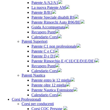
Patente A/A2/A1
La nuova Patente AM
Patente B/B1
Patente Speciale disabili BS
Patente Rimorchi Auto B96/BE
Guida Accompagnata
Recupero Punti
Calendario Corsi
Patenti Superiori
Patente C1 non professionale
Patente C e C1
Patente D e D1
Patente Rimorchio E (C1E/CE/D1E/DE)
Recupero Punti
Calendario Corsi
Patenti Nautica
Patente entro le 12 miglia
Patente oltre 12 miglia
Patente Nautica Estensione
Calendario Corsi
Corsi Professionali
Corsi per conducenti
Corsi CQC Persone