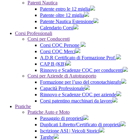
Patenti Nautica
Patente entro le 12 miglia
Patente oltre 12 miglia
Patente Nautica Estensione
Calendario Corsi
Corsi Professionali
Corsi per Conducenti
Corsi CQC Persone
Corsi CQC Merci
A.D.R Certificato di Formazione Prof.
CAP B (KB)
Rinnovo e Scadenze CQC per conducenti
Corsi per Aziende di Autotrasporto
Formazione per l’uso del cronotachigrafo
Capacità Professionale
Rinnovo e Scadenze CQC per aziende
Corsi patentino macchinari da lavoro
Pratiche
Pratiche Auto e Moto
Passaggio di proprietà
Duplicati Libretto/Certificato di proprietà
Iscrizione ASI | Veicoli Storici
Targhe