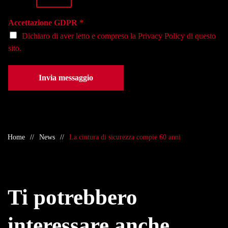
*
d
e
Accettazione GDPR
*
*
Dichiaro di aver letto e compreso la
Privacy Policy
di questo
sito.
Invia messaggio
Home
News
La cintura di sicurezza compie 60 anni
Ti potrebbero
interessare anche…