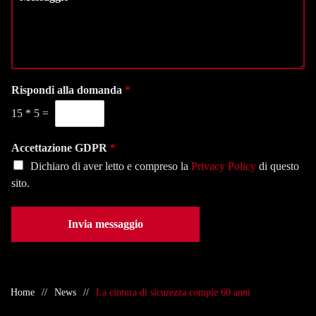
e
z
i
s
i
t
s
o
e
a
n
l
g
a
e
g
l
f
i
Rispondi alla domanda
*
a
o
o
s
n
15
*
5
=
*
e
o
d
*
e
Accettazione GDPR
*
*
Dichiaro di aver letto e compreso la
Privacy Policy
di questo
sito.
Invia messaggio
Home
News
La cintura di sicurezza compie 60 anni