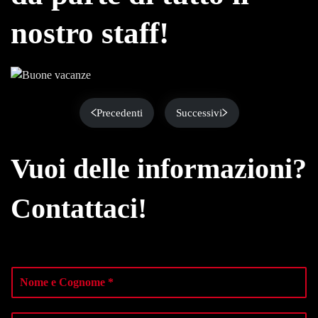
nostro staff!
Precedenti
Successivi
Vuoi delle informazioni?
Contattaci!
N
o
m
e