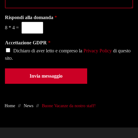
g
a
e
g
l
f
i
Rispondi alla domanda
*
a
o
o
s
n
8
*
4
=
*
e
o
d
*
e
Accettazione GDPR
*
*
Dichiaro di aver letto e compreso la
Privacy Policy
di questo
sito.
Invia messaggio
Home
News
Buone Vacanze da nostro staff!