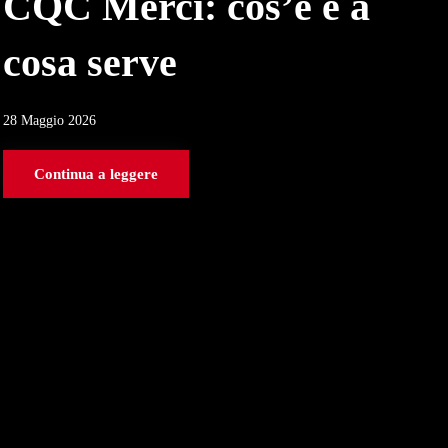
CQC Merci: cos’è e a
cosa serve
28 Maggio 2026
Continua a leggere
E
p
p
29 Ap