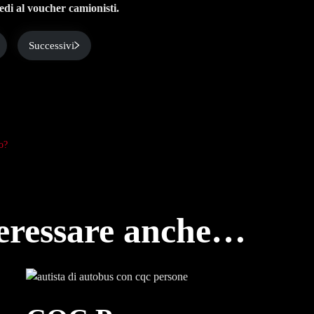
edi al voucher camionisti.
Successivi
o?
teressare anche…