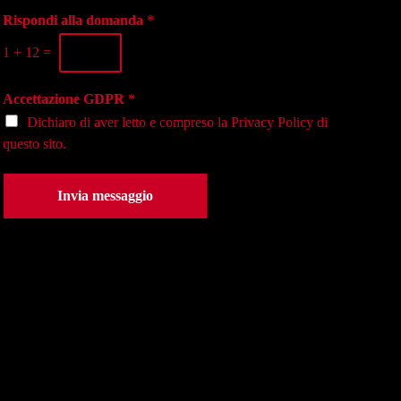
g
o
a
i
Rispondi alla domanda
*
n
s
o
o
e
1
+
12
=
*
*
d
e
Accettazione GDPR
*
*
Dichiaro di aver letto e compreso la
Privacy Policy
di
questo sito.
Invia messaggio