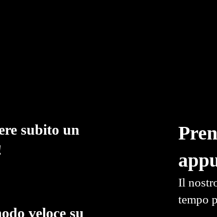
ere subito un
Pren
!
app
Il nostr
tempo p
modo veloce su