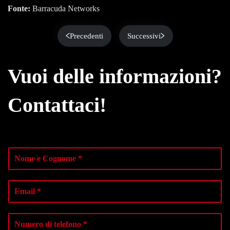
Fonte:
Barracuda Networks
Precedenti
Successivi
Vuoi delle informazioni?
Contattaci!
N
o
m
e
E
e
m
C
a
o
i
N
g
l
u