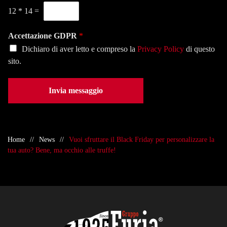
o
s
n
12
*
14
=
*
e
o
d
*
e
Accettazione GDPR
*
*
Dichiaro di aver letto e compreso la
Privacy Policy
di questo
sito.
Invia messaggio
Home
News
Vuoi sfruttare il Black Friday per personalizzare la
tua auto? Bene, ma occhio alle truffe!