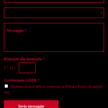
n
*
m
o
e
S
m
r
e
e
o
l
*
d
e
M
i
z
e
t
i
s
e
o
s
l
n
a
e
a
g
f
l
g
o
a
i
Rispondi alla domanda
*
n
s
o
o
e
2
*
11
=
*
*
d
e
Accettazione GDPR
*
*
Dichiaro di aver letto e compreso la
Privacy Policy
di questo
sito.
Invia messaggio