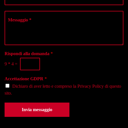
e
e
o
l
*
d
e
M
i
z
e
t
i
s
e
o
s
l
n
a
e
a
g
f
l
g
o
a
i
Rispondi alla domanda
*
n
s
o
o
e
9
*
4
=
*
*
d
e
Accettazione GDPR
*
*
Dichiaro di aver letto e compreso la
Privacy Policy
di questo
sito.
Invia messaggio