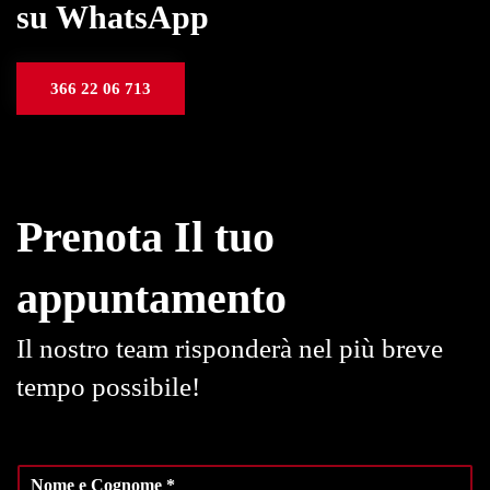
su WhatsApp
366 22 06 713
Prenota Il tuo
appuntamento
Il nostro team risponderà nel più breve
tempo possibile!
N