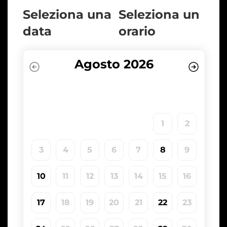
Seleziona una
Seleziona un
data
orario
Agosto 2026
Lun
Mar
Mer
Gio
Ven
Sab
Dom
1
2
3
4
5
6
7
8
9
10
11
12
13
14
15
16
17
18
19
20
21
22
23