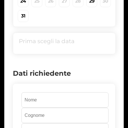
24
25
26
27
28
29
30
31
Prima scegli la data
Dati richiedente