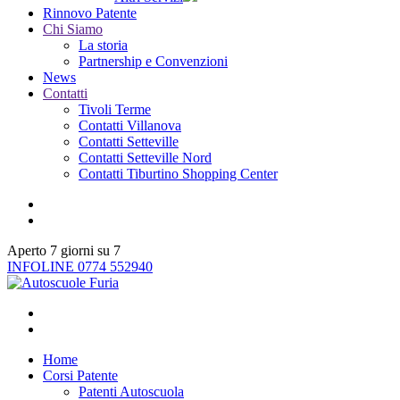
Rinnovo Patente
Chi Siamo
La storia
Partnership e Convenzioni
News
Contatti
Tivoli Terme
Contatti Villanova
Contatti Setteville
Contatti Setteville Nord
Contatti Tiburtino Shopping Center
Aperto 7 giorni su 7
INFOLINE 0774 552940
Home
Corsi Patente
Patenti Autoscuola