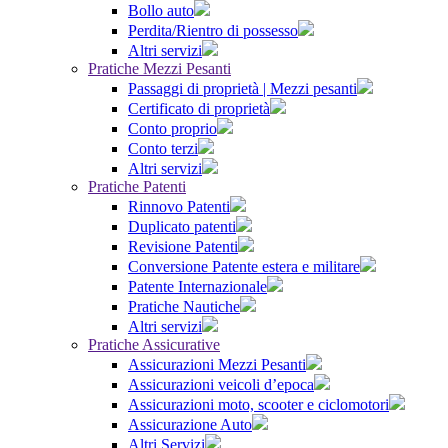
Bollo auto
Perdita/Rientro di possesso
Altri servizi
Pratiche Mezzi Pesanti
Passaggi di proprietà | Mezzi pesanti
Certificato di proprietà
Conto proprio
Conto terzi
Altri servizi
Pratiche Patenti
Rinnovo Patenti
Duplicato patenti
Revisione Patenti
Conversione Patente estera e militare
Patente Internazionale
Pratiche Nautiche
Altri servizi
Pratiche Assicurative
Assicurazioni Mezzi Pesanti
Assicurazioni veicoli d’epoca
Assicurazioni moto, scooter e ciclomotori
Assicurazione Auto
Altri Servizi