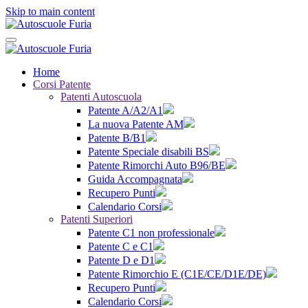
Skip to main content
Home
Corsi Patente
Patenti Autoscuola
Patente A/A2/A1
La nuova Patente AM
Patente B/B1
Patente Speciale disabili BS
Patente Rimorchi Auto B96/BE
Guida Accompagnata
Recupero Punti
Calendario Corsi
Patenti Superiori
Patente C1 non professionale
Patente C e C1
Patente D e D1
Patente Rimorchio E (C1E/CE/D1E/DE)
Recupero Punti
Calendario Corsi