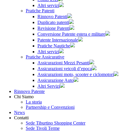
Altri servizi
Pratiche Patenti
Rinnovo Patenti
Duplicato patenti
Revisione Patenti
Conversione Patente estera e militare
Patente Internazionale
Pratiche Nautiche
Altri servizi
Pratiche Assicurative
Assicurazioni Mezzi Pesanti
Assicurazioni veicoli d’epoca
Assicurazioni moto, scooter e ciclomotori
Assicurazione Auto
Altri Servizi
Rinnovo Patente
Chi Siamo
La storia
Partnership e Convenzioni
News
Contatti
Sede Tiburtino Shopping Center
Sede Tivoli Terme