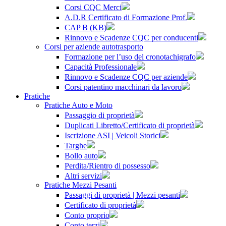
Corsi CQC Merci
A.D.R Certificato di Formazione Prof.
CAP B (KB)
Rinnovo e Scadenze CQC per conducenti
Corsi per aziende autotrasporto
Formazione per l’uso del cronotachigrafo
Capacità Professionale
Rinnovo e Scadenze CQC per aziende
Corsi patentino macchinari da lavoro
Pratiche
Pratiche Auto e Moto
Passaggio di proprietà
Duplicati Libretto/Certificato di proprietà
Iscrizione ASI | Veicoli Storici
Targhe
Bollo auto
Perdita/Rientro di possesso
Altri servizi
Pratiche Mezzi Pesanti
Passaggi di proprietà | Mezzi pesanti
Certificato di proprietà
Conto proprio
Conto terzi