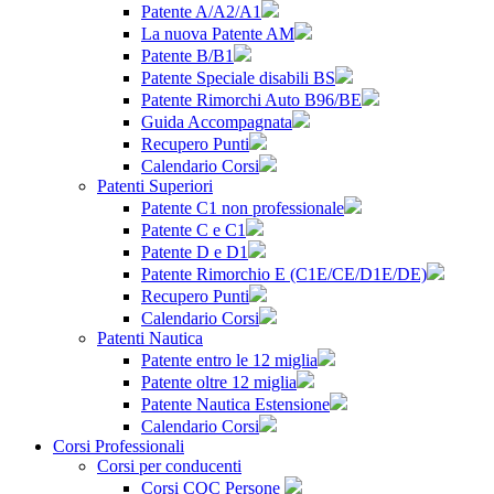
Patente A/A2/A1
La nuova Patente AM
Patente B/B1
Patente Speciale disabili BS
Patente Rimorchi Auto B96/BE
Guida Accompagnata
Recupero Punti
Calendario Corsi
Patenti Superiori
Patente C1 non professionale
Patente C e C1
Patente D e D1
Patente Rimorchio E (C1E/CE/D1E/DE)
Recupero Punti
Calendario Corsi
Patenti Nautica
Patente entro le 12 miglia
Patente oltre 12 miglia
Patente Nautica Estensione
Calendario Corsi
Corsi Professionali
Corsi per conducenti
Corsi CQC Persone