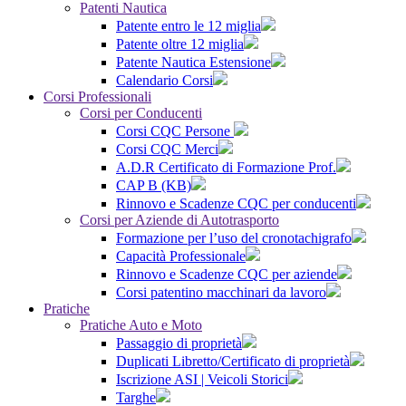
Patenti Nautica
Patente entro le 12 miglia
Patente oltre 12 miglia
Patente Nautica Estensione
Calendario Corsi
Corsi Professionali
Corsi per Conducenti
Corsi CQC Persone
Corsi CQC Merci
A.D.R Certificato di Formazione Prof.
CAP B (KB)
Rinnovo e Scadenze CQC per conducenti
Corsi per Aziende di Autotrasporto
Formazione per l’uso del cronotachigrafo
Capacità Professionale
Rinnovo e Scadenze CQC per aziende
Corsi patentino macchinari da lavoro
Pratiche
Pratiche Auto e Moto
Passaggio di proprietà
Duplicati Libretto/Certificato di proprietà
Iscrizione ASI | Veicoli Storici
Targhe