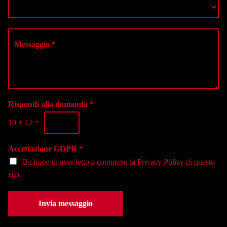
S
m
r
e
e
o
l
*
d
e
M
i
z
e
t
i
s
e
o
s
l
n
a
e
a
g
f
l
g
o
a
i
Rispondi alla domanda
*
n
s
o
o
e
10
+
12
=
*
*
d
e
Accettazione GDPR
*
*
Dichiaro di aver letto e compreso la
Privacy Policy
di questo
sito.
Invia messaggio