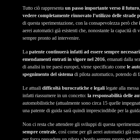
Tutto ciò rappresenta
un passo importante verso il futuro
vedere completamente rinnovato l’utilizzo delle strade
di questa sperimentazione, con la consapevolezza però che
aerei automatici già esistenti che, nonostante la capacità d
sempre pronto ad intervenire.
La
patente continuerà infatti ad essere sempre necessar
emendamenti entrati in vigore nel 2016
, emanati dalla se
di analisi in tre paesi europei, viene specificato come
le au
spegnimento del sistema
di pilota automatico, potendo di f
Le attuali
difficoltà burocratiche e legali
legate alla messa 
infatti riassumere in un concetto:
la responsabilità delle a
automobilistiche (attualmente sono circa 15 quelle impegnat
una patente di guida sarà quindi imprescindibile per la guid
Non ci resta che attendere gli sviluppi di questa speriment
sempre centrale
, così come per gli aerei automatici già es
per forza prevedere un pilota a bordo sempre pronto ad inte