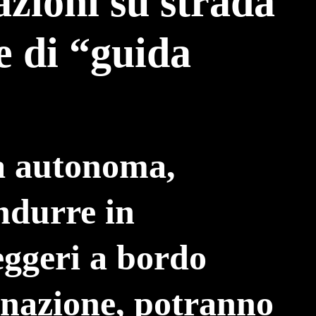
azioni su strada
e di “guida
a autonoma,
ndurre in
eggeri a bordo
tinazione, potranno