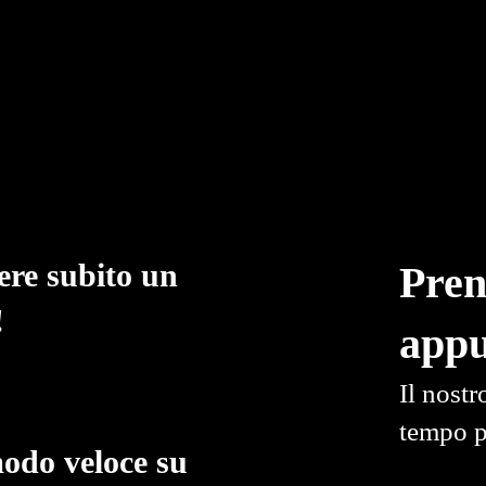
ere subito un
Pren
!
app
Il nostr
tempo p
modo veloce su