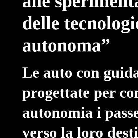
alle speriment
delle tecnologi
autonoma”
Le auto con guid
progettate per co
autonomia i pass
verso la loro des