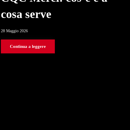
cosa serve
28 Maggio 2026
Continua a leggere
E
p
p
29 Ap