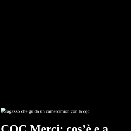
CQC Merci: cos’è e a