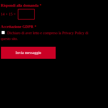
g
o
a
i
Rispondi alla domanda
*
n
s
o
o
e
14
+
15
=
*
*
d
e
Accettazione GDPR
*
*
Dichiaro di aver letto e compreso la
Privacy Policy
di
questo sito.
Invia messaggio