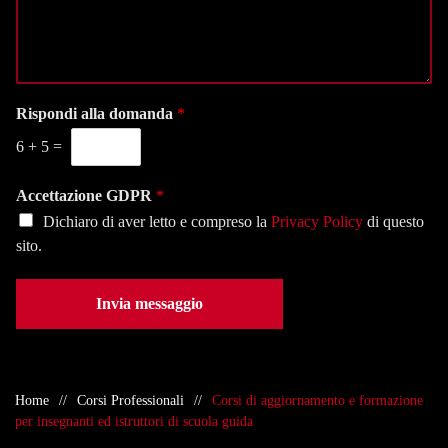
s
i
t
s
o
e
a
n
l
g
a
e
g
l
f
i
Rispondi alla domanda
*
a
o
o
s
n
6
+
5
=
*
e
o
d
*
e
Accettazione GDPR
*
*
Dichiaro di aver letto e compreso la
Privacy Policy
di questo
sito.
Invia messaggio
Home
Corsi Professionali
Corsi di aggiornamento e formazione
per insegnanti ed istruttori di scuola guida