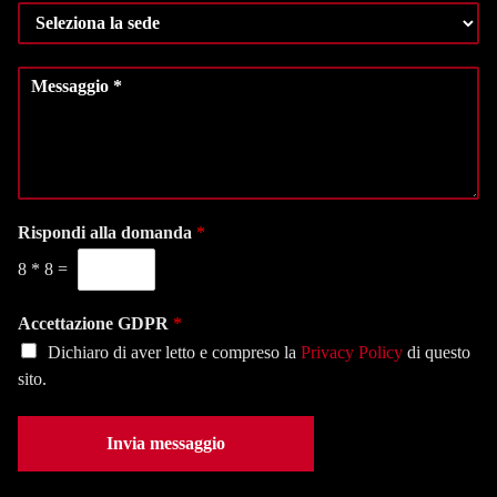
S
e
o
e
r
m
l
o
e
M
e
d
*
e
z
i
s
i
t
s
o
e
a
n
l
g
a
e
g
l
f
i
Rispondi alla domanda
*
a
o
o
s
n
8
*
8
=
*
e
o
d
*
e
Accettazione GDPR
*
*
Dichiaro di aver letto e compreso la
Privacy Policy
di questo
sito.
Invia messaggio