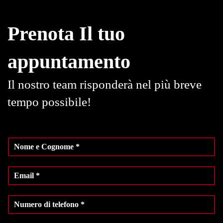
Prenota Il tuo
appuntamento
Il nostro team risponderà nel più breve
tempo possibile!
N
o
m
E
e
m
e
a
C
N
i
o
u
l
g
m
*
n