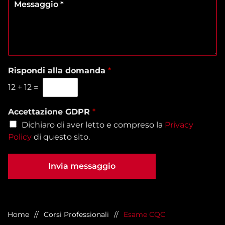
e
d
*
e
z
i
s
i
t
s
o
e
a
n
l
g
a
e
g
l
f
i
Rispondi alla domanda
*
a
o
o
s
n
12
+
12
=
*
e
o
d
*
e
Accettazione GDPR
*
*
Dichiaro di aver letto e compreso la
Privacy
Policy
di questo sito.
Invia messaggio
Home
Corsi Professionali
Esame CQC